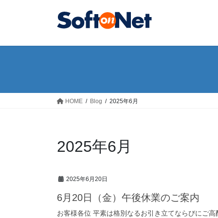
コ
ナ
ン
ビ
テ
ゲ
ン
ー
ツ
シ
へ
ョ
ス
ン
キ
に
ッ
移
HOME
Blog
2025年6月
プ
動
2025年6月
2025年6月20日
6月20日（金）午後休業のご案内
お客様各位 平素は格別なるお引き立てならびにご高