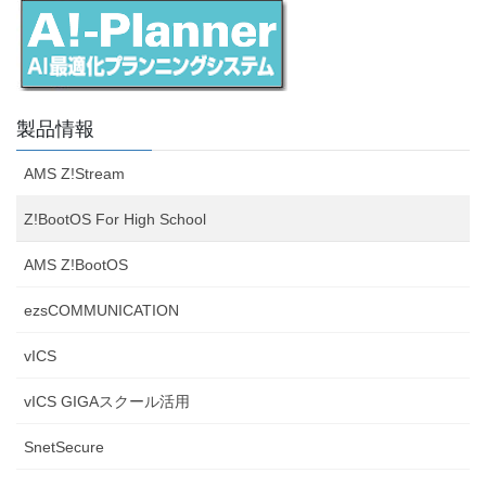
製品情報
AMS Z!Stream
Z!BootOS For High School
AMS Z!BootOS
ezsCOMMUNICATION
vICS
vICS GIGAスクール活用
SnetSecure