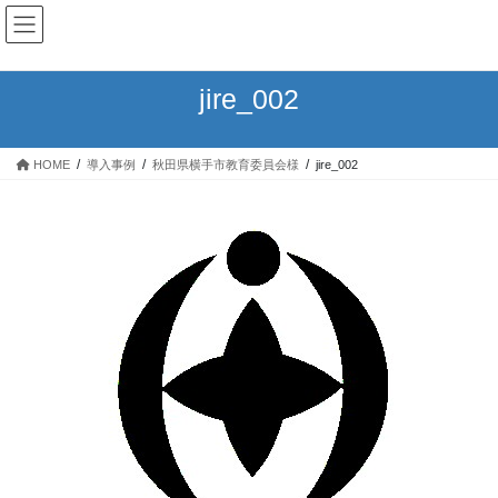
コ
ナ
ン
ビ
テ
ゲ
ン
ー
jire_002
ツ
シ
へ
ョ
ス
ン
HOME
導入事例
秋田県横手市教育委員会様
jire_002
キ
に
ッ
移
プ
動