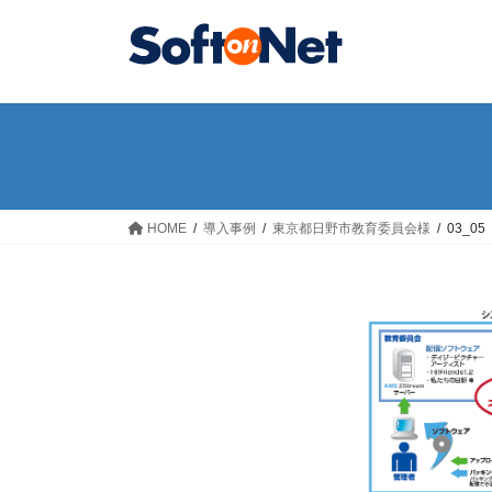
コ
ナ
ン
ビ
テ
ゲ
ン
ー
ツ
シ
へ
ョ
ス
ン
キ
に
ッ
移
HOME
導入事例
東京都日野市教育委員会様
03_05
プ
動