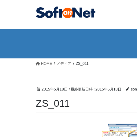
コ
ナ
ン
ビ
テ
ゲ
ン
ー
ツ
シ
へ
ョ
ス
ン
キ
に
ッ
移
HOME
メディア
ZS_011
プ
動
2015年5月18日
/ 最終更新日時 :
2015年5月18日
son
ZS_011