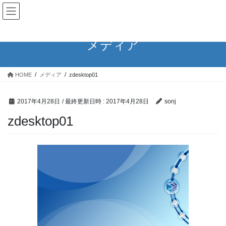
コ
ナ
ン
ビ
テ
ゲ
ン
ー
メディア
ツ
シ
へ
ョ
ス
ン
HOME
メディア
zdesktop01
キ
に
ッ
移
プ
動
2017年4月28日
/ 最終更新日時 :
2017年4月28日
sonj
zdesktop01