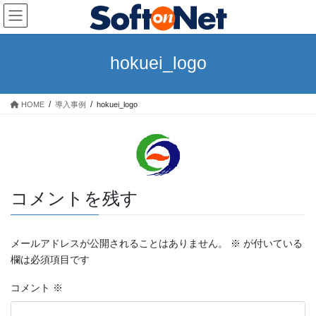
コ
ナ
ン
ビ
テ
ゲ
ン
ー
hokuei_logo
ツ
シ
へ
ョ
ス
ン
HOME
導入事例
hokuei_logo
キ
に
ッ
移
プ
動
コメントを残す
メールアドレスが公開されることはありません。
※
が付いている
欄は必須項目です
コメント
※