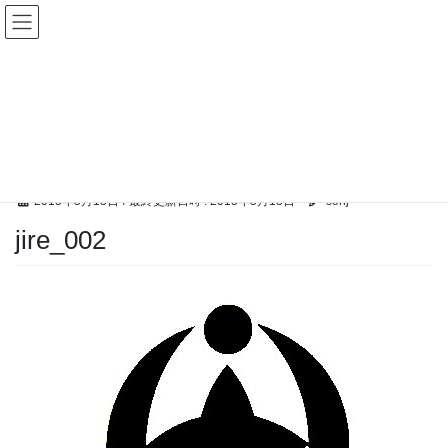
コ
ナ
ン
ビ
テ
ゲ
ン
ー
メディア
ツ
シ
へ
ョ
ス
ン
HOME
メディア
jire_002
キ
に
ッ
移
プ
動
2015年5月18日
/ 最終更新日時 :
2015年5月18日
sonj
jire_002